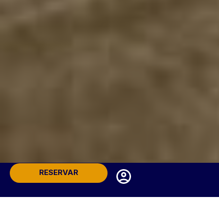
RESERVAR
Acceder / Registrarse
Cuándo
Promoción
Acceder / Registrarse
Gestiona tu reserva
Quién